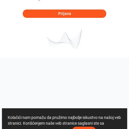
Prijava
Kolačići nam pomažu da pružimo najbolje iskustvo na našoj veb
stranici. Korišćenjem naše veb stranice saglasni ste sa