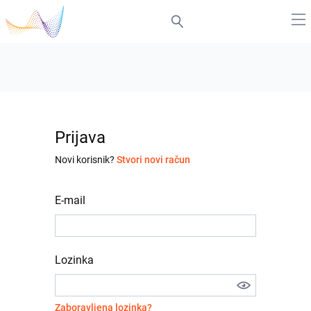
Prijava
Novi korisnik?
Stvori novi račun
E-mail
Lozinka
Zaboravljena lozinka?