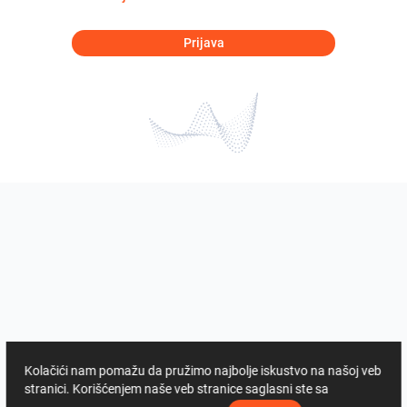
Prijava
Kolačići nam pomažu da pružimo najbolje iskustvo na našoj veb
stranici. Korišćenjem naše veb stranice saglasni ste sa