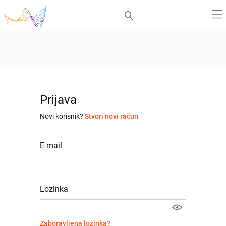
Prijava
Novi korisnik?
Stvori novi račun
E-mail
Lozinka
Zaboravljena lozinka?