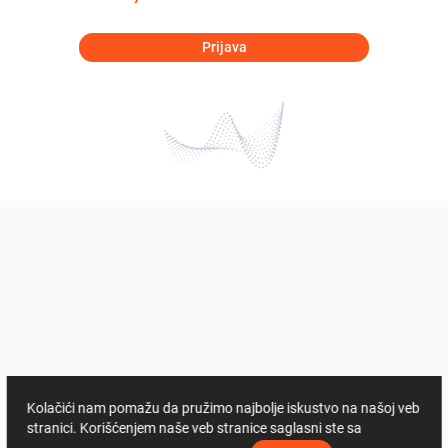
Prijava
Kolačići nam pomažu da pružimo najbolje iskustvo na našoj veb
stranici. Korišćenjem naše veb stranice saglasni ste sa