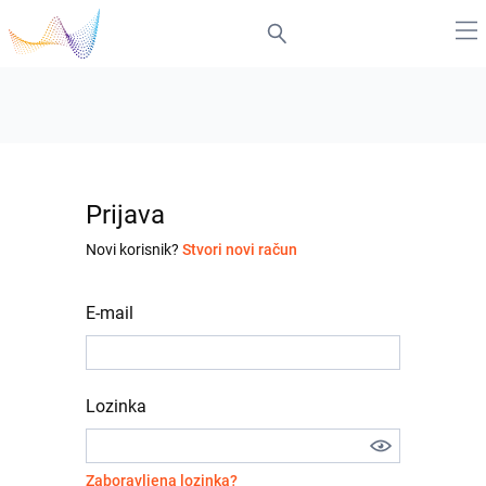
Prijava
Novi korisnik?
Stvori novi račun
E-mail
Lozinka
Zaboravljena lozinka?