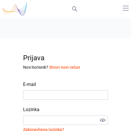
Prijava
Novi korisnik?
Stvori novi račun
E-mail
Lozinka
Zaboravljena lozinka?