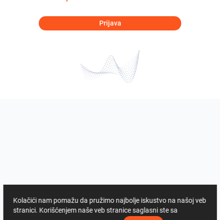
Prijava
Kolačići nam pomažu da pružimo najbolje iskustvo na našoj veb
stranici. Korišćenjem naše veb stranice saglasni ste sa