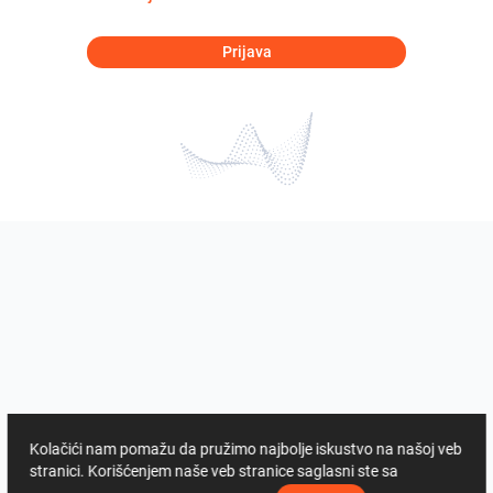
Prijava
Kolačići nam pomažu da pružimo najbolje iskustvo na našoj veb
stranici. Korišćenjem naše veb stranice saglasni ste sa