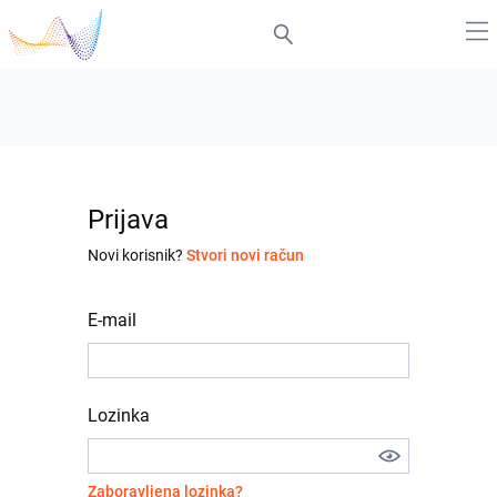
Prijava
Novi korisnik?
Stvori novi račun
E-mail
Lozinka
Zaboravljena lozinka?