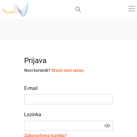
Prijava
Novi korisnik?
Stvori novi račun
E-mail
Lozinka
Zaboravljena lozinka?