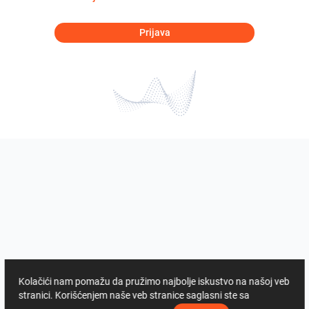
Prijava
Kolačići nam pomažu da pružimo najbolje iskustvo na našoj veb
stranici. Korišćenjem naše veb stranice saglasni ste sa