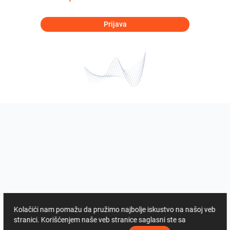
Prijava
Kolačići nam pomažu da pružimo najbolje iskustvo na našoj veb
stranici. Korišćenjem naše veb stranice saglasni ste sa