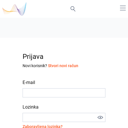
Prijava
Novi korisnik?
Stvori novi račun
E-mail
Lozinka
Zaboravljena lozinka?