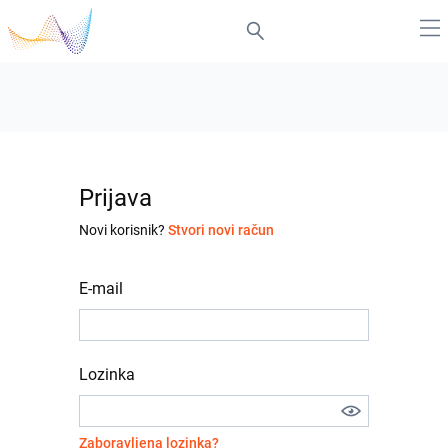
Prijava
Novi korisnik?
Stvori novi račun
E-mail
Lozinka
Zaboravljena lozinka?