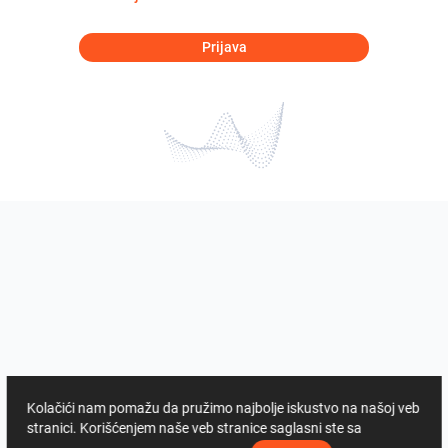
Prijava
Kolačići nam pomažu da pružimo najbolje iskustvo na našoj veb
stranici. Korišćenjem naše veb stranice saglasni ste sa