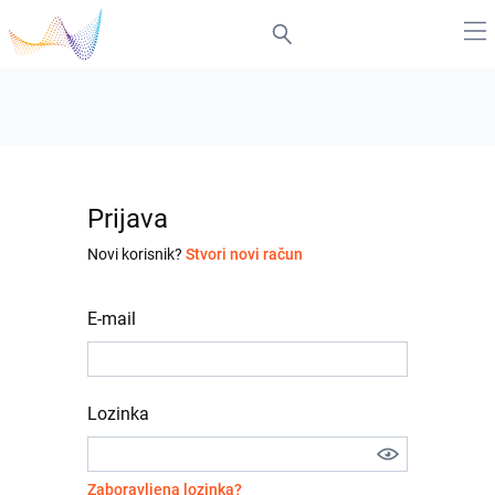
Prijava
Novi korisnik?
Stvori novi račun
E-mail
Lozinka
Zaboravljena lozinka?