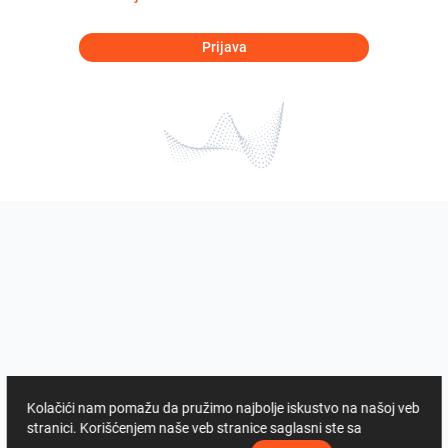
Prijava
Kolačići nam pomažu da pružimo najbolje iskustvo na našoj veb
stranici. Korišćenjem naše veb stranice saglasni ste sa