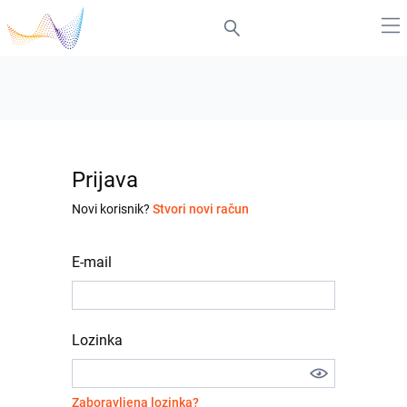
Prijava
Novi korisnik?
Stvori novi račun
E-mail
Lozinka
Zaboravljena lozinka?