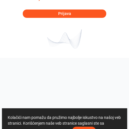
Prijava
Kolačići nam pomažu da pružimo najbolje iskustvo na našoj veb
stranici. Korišćenjem naše veb stranice saglasni ste sa