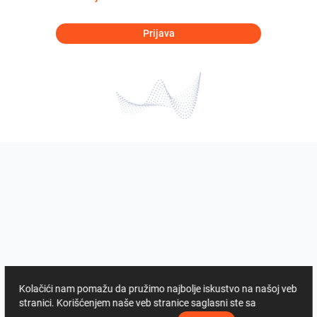
Prijava
Kolačići nam pomažu da pružimo najbolje iskustvo na našoj veb
stranici. Korišćenjem naše veb stranice saglasni ste sa