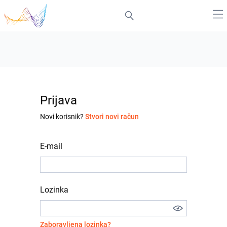
Prijava
Novi korisnik?
Stvori novi račun
E-mail
Lozinka
Zaboravljena lozinka?