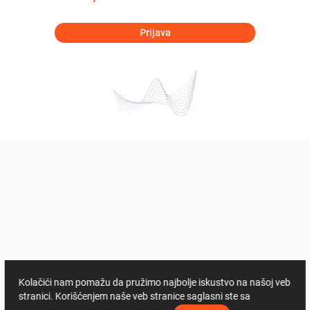
Prijava
Kolačići nam pomažu da pružimo najbolje iskustvo na našoj veb
stranici. Korišćenjem naše veb stranice saglasni ste sa