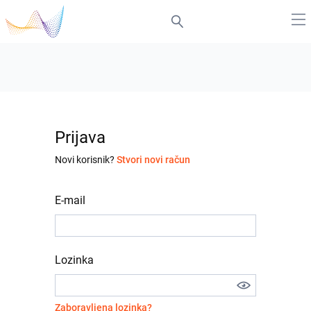
Prijava
Novi korisnik?
Stvori novi račun
E-mail
Lozinka
Zaboravljena lozinka?