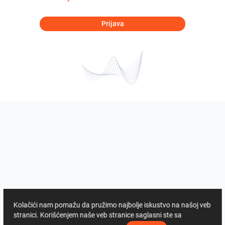
Prijava
Kolačići nam pomažu da pružimo najbolje iskustvo na našoj veb
stranici. Korišćenjem naše veb stranice saglasni ste sa