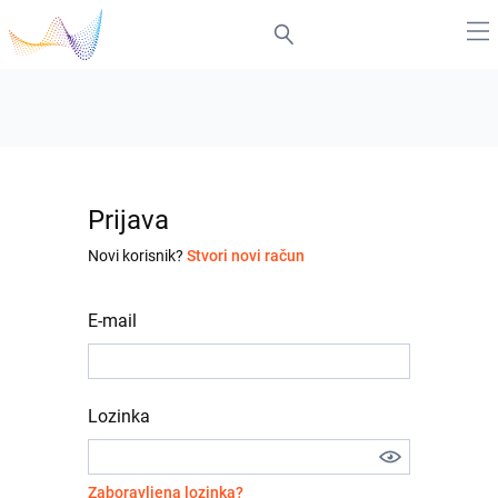
Prijava
Novi korisnik?
Stvori novi račun
E-mail
Lozinka
Zaboravljena lozinka?