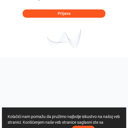
Prijava
Kolačići nam pomažu da pružimo najbolje iskustvo na našoj veb
stranici. Korišćenjem naše veb stranice saglasni ste sa