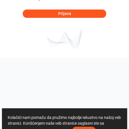
Prijava
Kolačići nam pomažu da pružimo najbolje iskustvo na našoj veb
stranici. Korišćenjem naše veb stranice saglasni ste sa