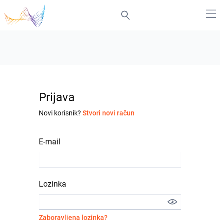
Prijava
Novi korisnik?
Stvori novi račun
E-mail
Lozinka
Zaboravljena lozinka?