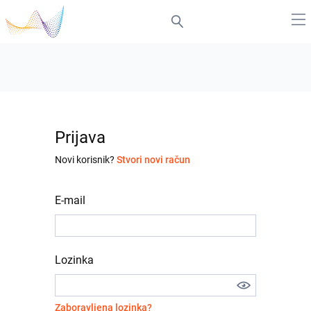
Prijava
Novi korisnik?
Stvori novi račun
E-mail
Lozinka
Zaboravljena lozinka?