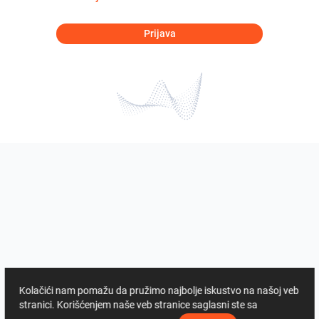
Prijava
Kolačići nam pomažu da pružimo najbolje iskustvo na našoj veb
stranici. Korišćenjem naše veb stranice saglasni ste sa