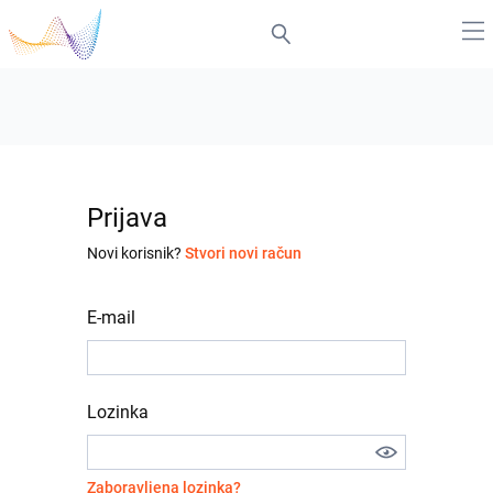
Prijava
Novi korisnik?
Stvori novi račun
E-mail
Lozinka
Zaboravljena lozinka?