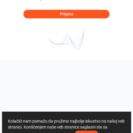
Prijava
Kolačići nam pomažu da pružimo najbolje iskustvo na našoj veb
stranici. Korišćenjem naše veb stranice saglasni ste sa