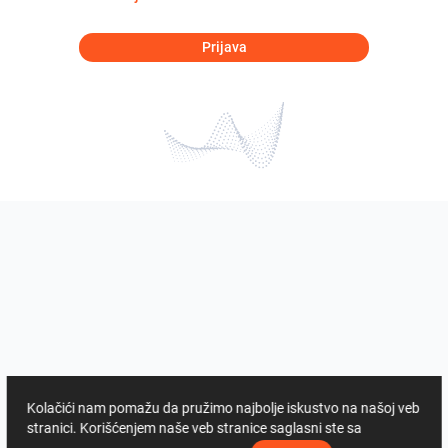
Prijava
Kolačići nam pomažu da pružimo najbolje iskustvo na našoj veb
stranici. Korišćenjem naše veb stranice saglasni ste sa