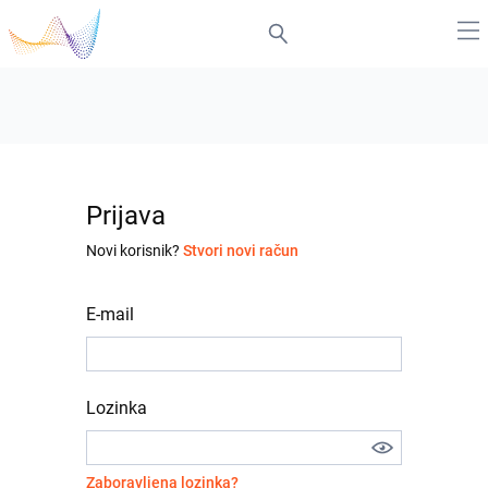
Prijava
Novi korisnik?
Stvori novi račun
E-mail
Lozinka
Zaboravljena lozinka?