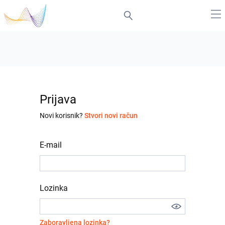
Prijava
Novi korisnik?
Stvori novi račun
E-mail
Lozinka
Zaboravljena lozinka?