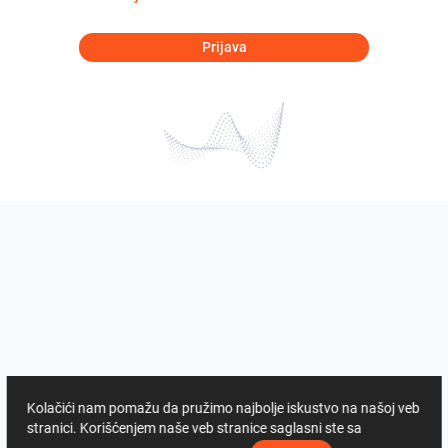
Prijava
Kolačići nam pomažu da pružimo najbolje iskustvo na našoj veb
stranici. Korišćenjem naše veb stranice saglasni ste sa