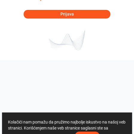
Prijava
Kolačići nam pomažu da pružimo najbolje iskustvo na našoj veb
stranici. Korišćenjem naše veb stranice saglasni ste sa