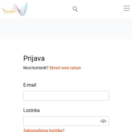
Prijava
Novi korisnik?
Stvori novi račun
E-mail
Lozinka
Zaboravljena lozinka?