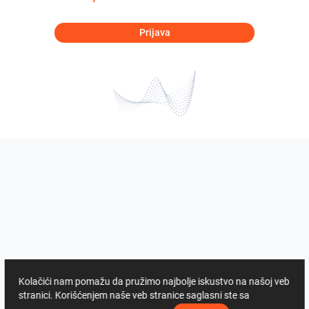
Prijava
Kolačići nam pomažu da pružimo najbolje iskustvo na našoj veb
stranici. Korišćenjem naše veb stranice saglasni ste sa