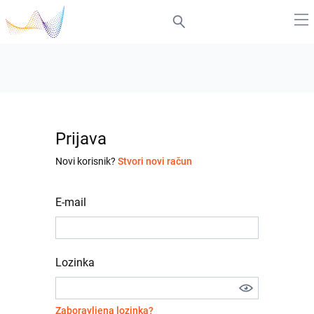
Prijava
Novi korisnik?
Stvori novi račun
E-mail
Lozinka
Zaboravljena lozinka?