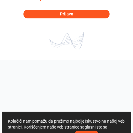
Prijava
Kolačići nam pomažu da pružimo najbolje iskustvo na našoj veb
stranici. Korišćenjem naše veb stranice saglasni ste sa