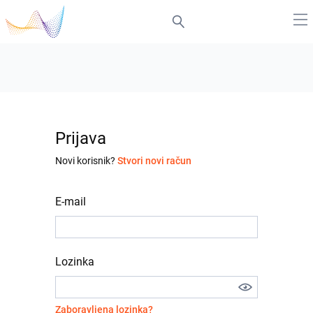
Prijava
Novi korisnik?
Stvori novi račun
E-mail
Lozinka
Zaboravljena lozinka?