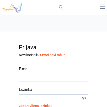
Prijava
Novi korisnik?
Stvori novi račun
E-mail
Lozinka
Zaboravljena lozinka?