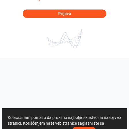
Prijava
Kolačići nam pomažu da pružimo najbolje iskustvo na našoj veb
stranici. Korišćenjem naše veb stranice saglasni ste sa