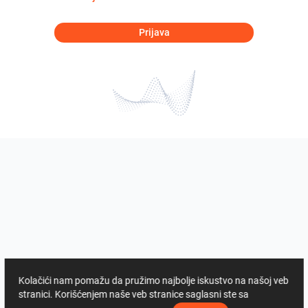
Prijava
Kolačići nam pomažu da pružimo najbolje iskustvo na našoj veb
stranici. Korišćenjem naše veb stranice saglasni ste sa