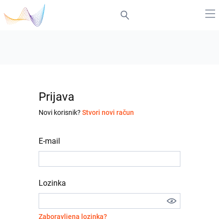
Prijava
Novi korisnik?
Stvori novi račun
E-mail
Lozinka
Zaboravljena lozinka?