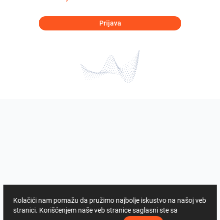
Prijava
Kolačići nam pomažu da pružimo najbolje iskustvo na našoj veb
stranici. Korišćenjem naše veb stranice saglasni ste sa