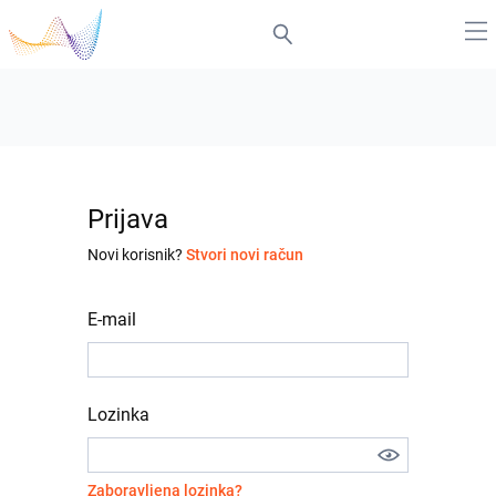
Prijava
Novi korisnik?
Stvori novi račun
E-mail
Lozinka
Zaboravljena lozinka?