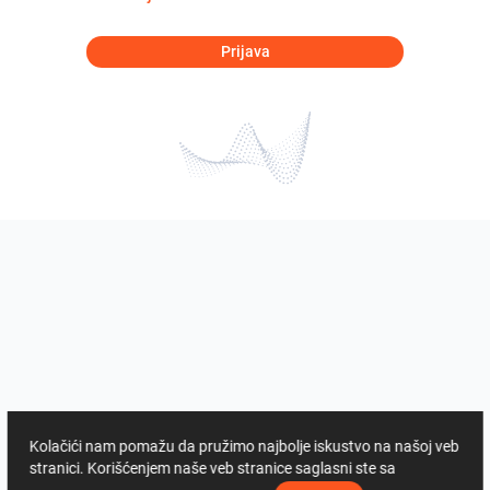
Prijava
Kolačići nam pomažu da pružimo najbolje iskustvo na našoj veb
stranici. Korišćenjem naše veb stranice saglasni ste sa