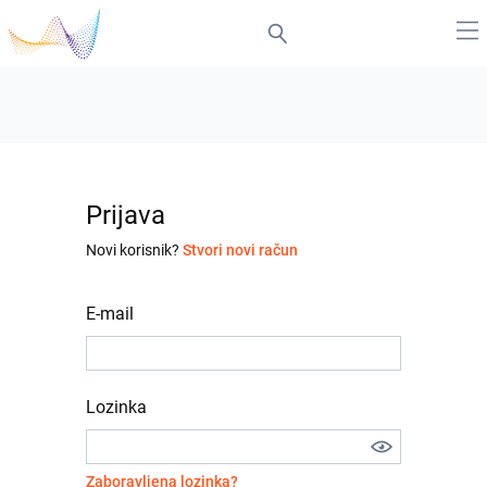
Prijava
Novi korisnik?
Stvori novi račun
E-mail
Lozinka
Zaboravljena lozinka?