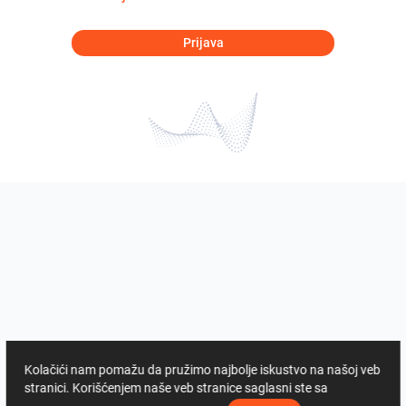
Prijava
Kolačići nam pomažu da pružimo najbolje iskustvo na našoj veb
stranici. Korišćenjem naše veb stranice saglasni ste sa