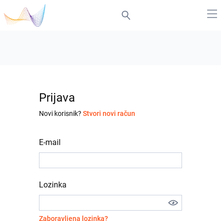
Prijava
Novi korisnik?
Stvori novi račun
E-mail
Lozinka
Zaboravljena lozinka?