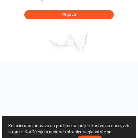
Prijava
Kolačići nam pomažu da pružimo najbolje iskustvo na našoj veb
stranici. Korišćenjem naše veb stranice saglasni ste sa