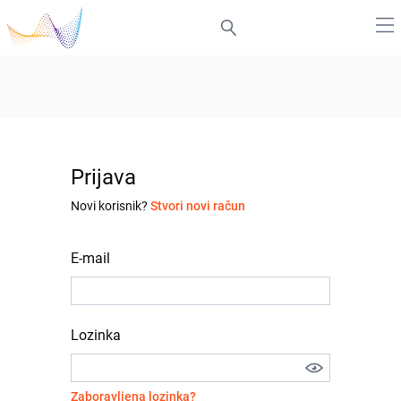
Prijava
Novi korisnik?
Stvori novi račun
E-mail
Lozinka
Zaboravljena lozinka?