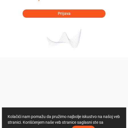
Prijava
Kolačići nam pomažu da pružimo najbolje iskustvo na našoj veb
stranici. Korišćenjem naše veb stranice saglasni ste sa