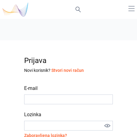
Prijava
Novi korisnik?
Stvori novi račun
E-mail
Lozinka
Zaboravljena lozinka?