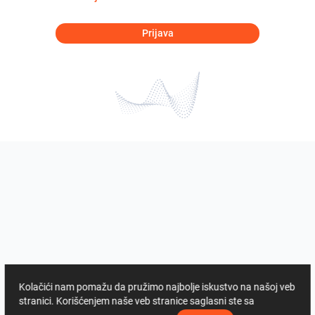
Prijava
Kolačići nam pomažu da pružimo najbolje iskustvo na našoj veb
stranici. Korišćenjem naše veb stranice saglasni ste sa