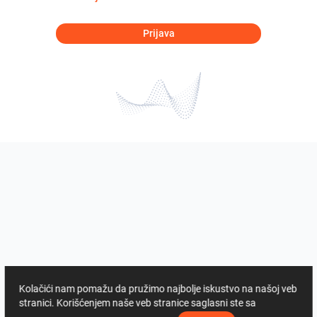
Prijava
Kolačići nam pomažu da pružimo najbolje iskustvo na našoj veb
stranici. Korišćenjem naše veb stranice saglasni ste sa