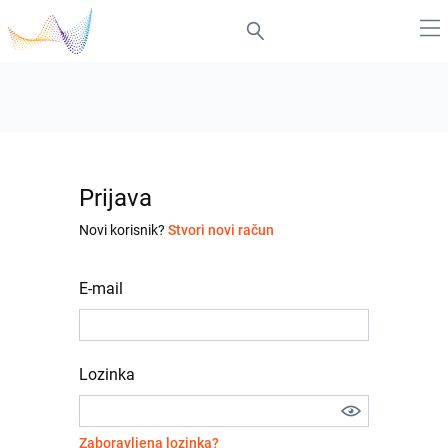
Prijava
Novi korisnik?
Stvori novi račun
E-mail
Lozinka
Zaboravljena lozinka?