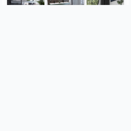
Herz Unitas
Bekon-Koralle AG
ViSoft Plants
Thebalux
heibad - Luvio
heibad - Lavaro
Pogledaj sve
od istog projekta
CreativBad
Loosli
TOTO