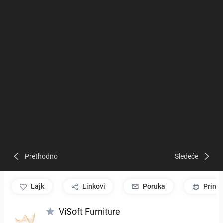
Prethodno
Sledeće
lajk
Linkovi
Poruka
Print
ViSoft Furniture