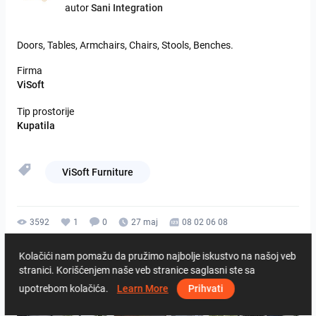
autor
Sani Integration
Doors,
Tables,
Armchairs,
Chairs,
Stools,
Benches.
Firma
ViSoft
Tip prostorije
Kupatila
ViSoft Furniture
3592
1
0
27 maj
08 02 06 08
Od istog autora
Kolačići nam pomažu da pružimo najbolje iskustvo na našoj veb
stranici. Korišćenjem naše veb stranice saglasni ste sa
upotrebom kolačića.
Learn More
Prihvati