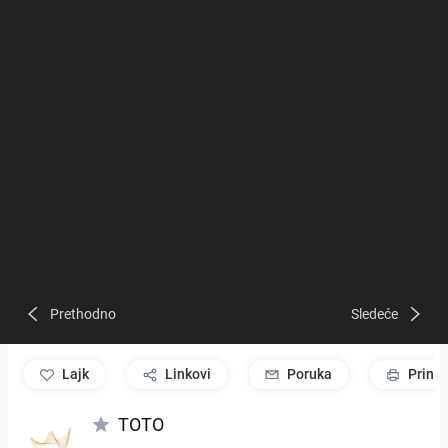
Prethodno
Sledeće
lajk
Linkovi
Poruka
Print
TOTO