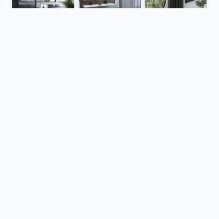
Herz Unitas
Bekon-Koralle AG
ViSoft Plants
Thebalux
heibad - Luvio
heibad - Lavaro
Pogledaj sve
od istog projekta
CreativBad
Loosli
ViSoft Furniture