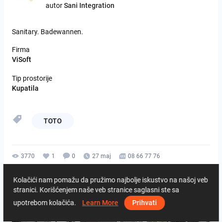
autor
Sani Integration
Sanitary.
Badewannen.
Firma
ViSoft
Tip prostorije
Kupatila
TOTO
3770
1
0
27 maj
08 66 77 76
Od istog autora
Kolačići nam pomažu da pružimo najbolje iskustvo na našoj veb
stranici. Korišćenjem naše veb stranice saglasni ste sa
upotrebom kolačića.
Learn More
Prihvati