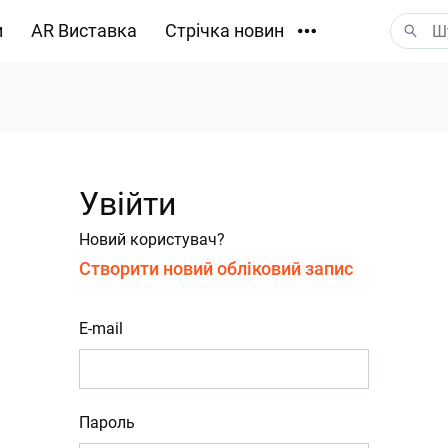
и
AR Виставка
Стрічка новин
Завантаження
Увійти
Новий користувач?
Створити новий обліковий запис
E-mail
Пароль