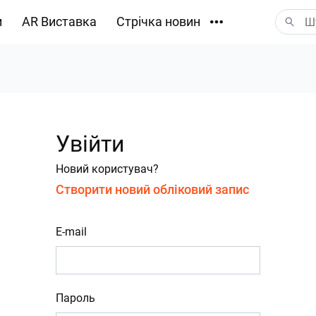
и
AR Виставка
Стрічка новин
Завантаження
Увійти
Новий користувач?
Створити новий обліковий запис
E-mail
Пароль