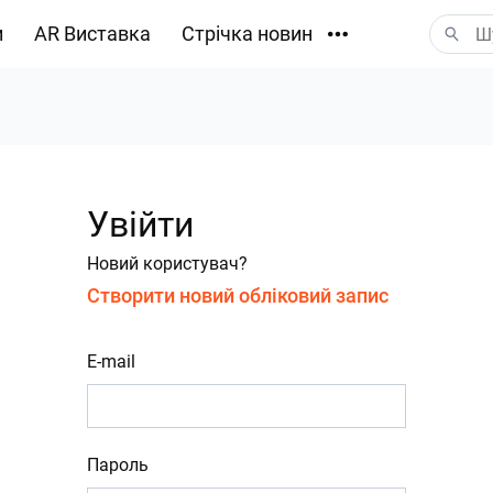
и
AR Виставка
Стрічка новин
Завантаження
Увійти
Новий користувач?
Створити новий обліковий запис
E-mail
Пароль