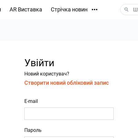
и
AR Виставка
Стрічка новин
Завантаження
Увійти
Новий користувач?
Створити новий обліковий запис
E-mail
Пароль