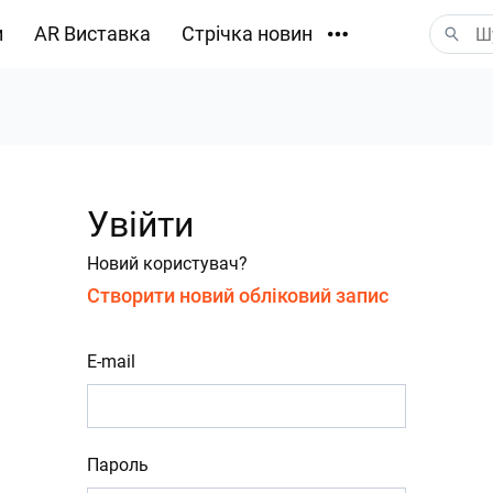
и
AR Виставка
Стрічка новин
Завантаження
Увійти
Новий користувач?
Створити новий обліковий запис
E-mail
Пароль