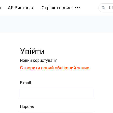
и
AR Виставка
Стрічка новин
Завантаження
Увійти
Новий користувач?
Створити новий обліковий запис
E-mail
Пароль