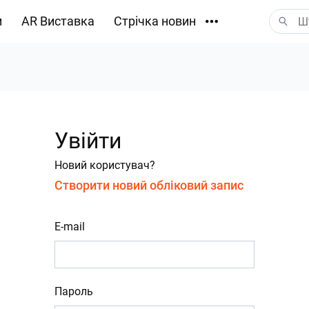
и
AR Виставка
Стрічка новин
Завантаження
Увійти
Новий користувач?
Створити новий обліковий запис
E-mail
Пароль