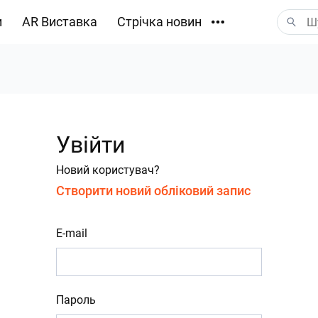
и
AR Виставка
Стрічка новин
Завантаження
Увійти
Новий користувач?
Створити новий обліковий запис
E-mail
Пароль