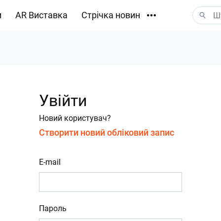
и
AR Виставка
Стрічка новин
Завантаження
Увійти
Новий користувач?
Створити новий обліковий запис
E-mail
Пароль