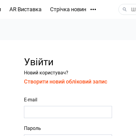
и
AR Виставка
Стрічка новин
Завантаження
Увійти
Новий користувач?
Створити новий обліковий запис
E-mail
Пароль