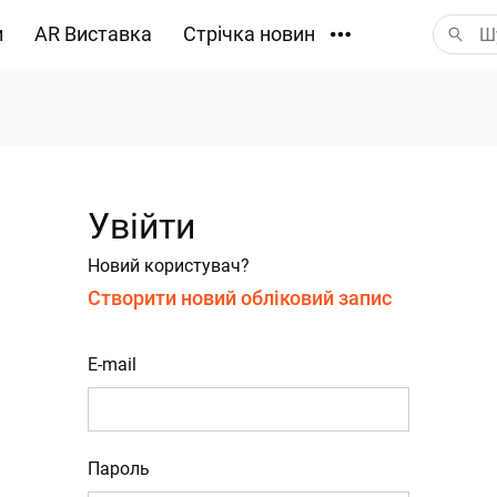
и
AR Виставка
Стрічка новин
Завантаження
Увійти
Новий користувач?
Створити новий обліковий запис
E-mail
Пароль