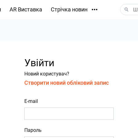
и
AR Виставка
Стрічка новин
Завантаження
Увійти
Новий користувач?
Створити новий обліковий запис
E-mail
Пароль