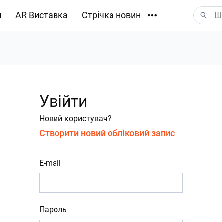
и
AR Виставка
Стрічка новин
Завантаження
Увійти
Новий користувач?
Створити новий обліковий запис
E-mail
Пароль