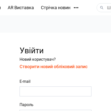
и
AR Виставка
Стрічка новин
Завантаження
Увійти
Новий користувач?
Створити новий обліковий запис
E-mail
Пароль