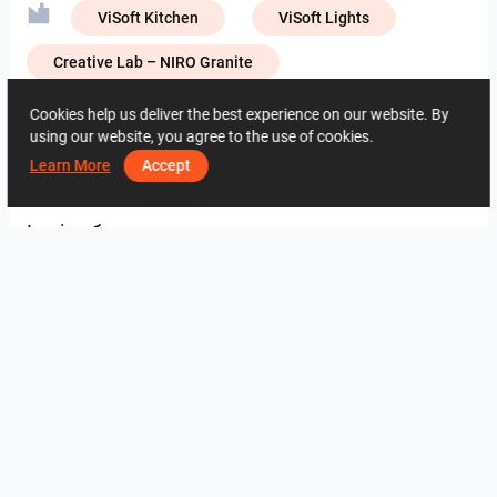
ViSoft Kitchen
ViSoft Lights
Creative Lab – NIRO Granite
Creative Lab – Zirconio
Muzze Da
Cookies help us deliver the best experience on our website. By
using our website, you agree to the use of cookies.
Learn More
Accept
3130
0
0
30 Травень
09 34 36 16
Інші роботи
Collen_Bathroom
Collen_Bathroom
Collen_Bathroom