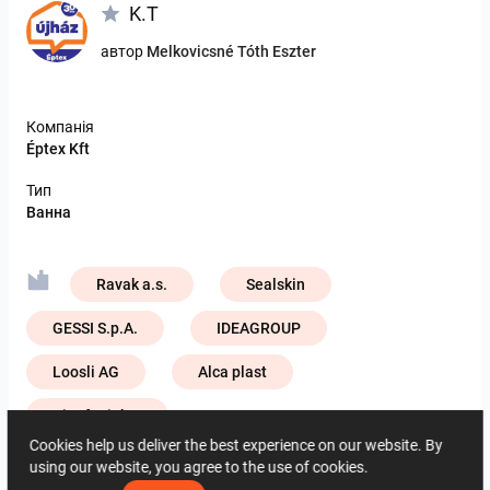
K.T
автор
Melkovicsné Tóth Eszter
Компанія
Éptex Kft
Тип
Ванна
Ravak a.s.
Sealskin
GESSI S.p.A.
IDEAGROUP
Loosli AG
Alca plast
ViSoft Lights
Cookies help us deliver the best experience on our website. By
Zehnder Group Deutschland GmbH
using our website, you agree to the use of cookies.