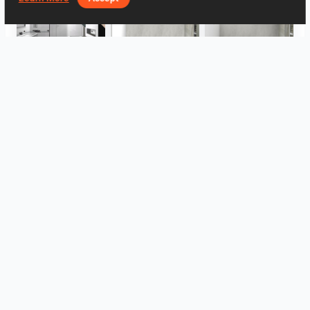
Bad oben
Bad
Bad
WC
WC
Großformat IRIS
Подивитись все
Log in to leave a comment.
Увійти