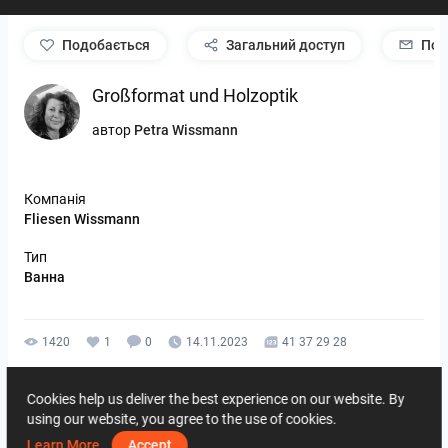
подобається
Загальний доступ
Пов
Großformat und Holzoptik
автор
Petra Wissmann
Компанія
Fliesen Wissmann
Тип
Ванна
1420
1
0
14.11.2023
41 37 29 28
Інші роботи
Cookies help us deliver the best experience on our website. By
using our website, you agree to the use of cookies.
Learn More
Accept